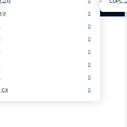
보고서
COPC 
업 일정
수업 목록
블로그
개인 도서관
연구
드
상
나
셔
그
 CX