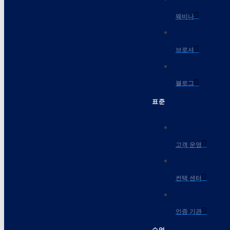
웨비나
브로셔
블로그
표준
고객 운영
컨택 센터
인증 기관
수업