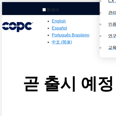
CX
한국어
관리
English
인
Español
Português Brasileiro
연
中文 (简体)
교
곧 출시 예정