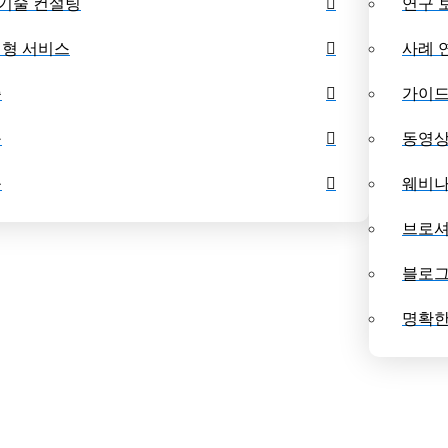
 기술 컨설팅
연구 
벤치마킹 대시보드
수
형 서비스
사례 
증
가이
구
동영
육
웨비
브로
블로
명확한