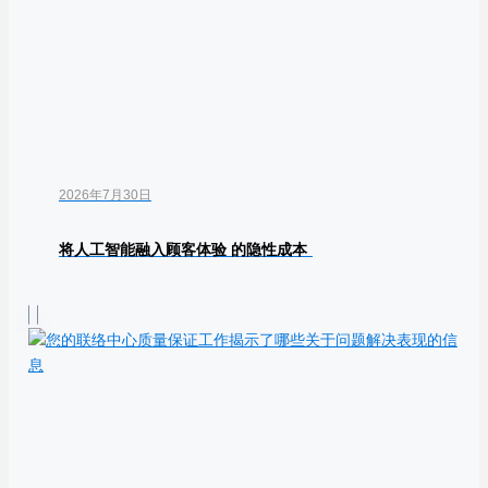
2026年7月30日
将人工智能融入顾客体验 的隐性成本