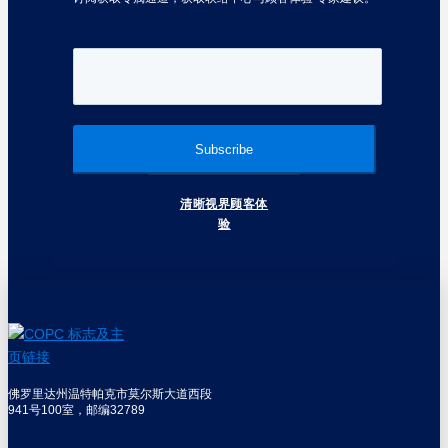
清晰视界顾客体
验
佛罗里达州温特帕克市莫尔斯大道西段
941号100室，邮编32789