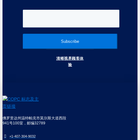
清晰视界顾客体
验
佛罗里达州温特帕克市莫尔斯大道西段
941号100室，邮编32789
+1-407-304-9032