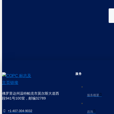
服务
佛罗里达州温特帕克市莫尔斯大道西
服务概要
段941号100室，邮编32789
+1-407-304-9032
咨询