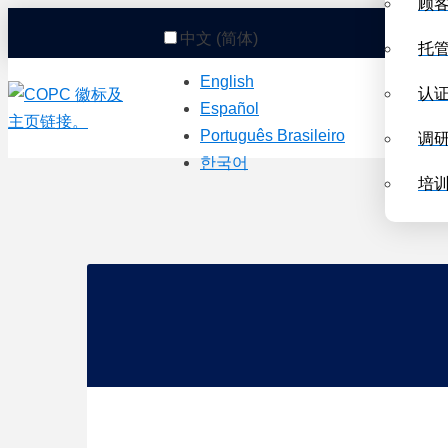
顾
中文 (简体)
托
English
认
Español
Português Brasileiro
调
한국어
培