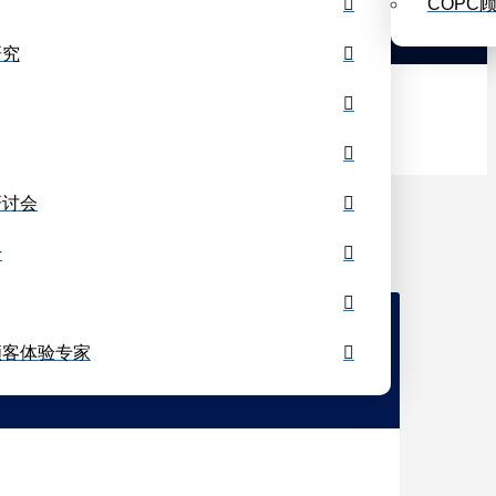
COPC
课程安排
课程列表
博客
私人图书馆
研究
研讨会
册
顾客体验专家