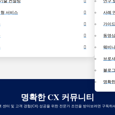
 기술 컨설팅
연구 
벤치마킹 대시보드
수
형 서비스
사례 
증
가이
구
동영
육
웨비
브로
블로
명확한
명확한 CX 커뮤니티
 센터 및 고객 경험(CX) 성공을 위한 전문가 조언을 받아보려면 구독하