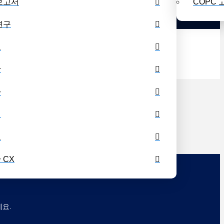
보고서
COPC 
업 일정
수업 목록
블로그
개인 도서관
연구
드
상
나
셔
그
 CX
세요.