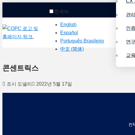
CX
한국어
관리
English
인
Español
Português Brasileiro
연
中文 (简体)
교
콘센트릭스
조시 도넬리
2022년 5월 17일
컨택