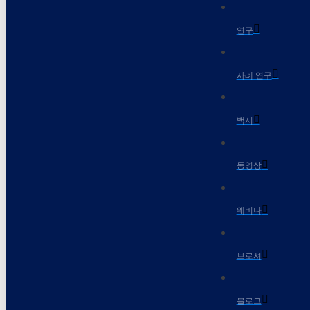
연구
사례 연구
백서
동영상
웨비나
브로셔
블로그