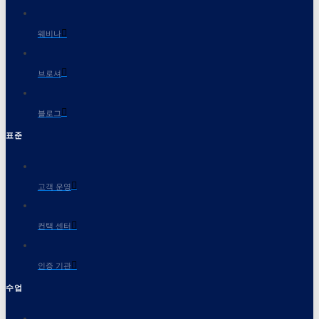
웨비나
브로셔
블로그
표준
고객 운영
컨택 센터
인증 기관
수업