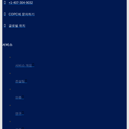
+1-407-304-9032
COPC에 문의하기
글로벌 위치
서비스
서비스 개요
컨설팅
인증
연구