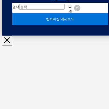
검색
제
맑
출
음
벤치마킹 대시보드