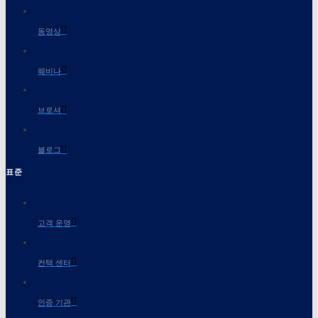
동영상
웨비나
브로셔
블로그
표준
고객 운영
컨택 센터
인증 기관