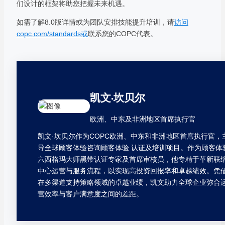
们设计的框架将助您把握未来机遇。
如需了解8.0版详情或为团队安排技能提升培训，请
访问
copc.com/standards或
联系您的COPC代表。
凯文·坎贝尔
欧洲、中东及非洲地区首席执行官
凯文·坎贝尔作为COPC欧洲、中东和非洲地区首席执行官，
导全球顾客体验咨询顾客体验 认证及培训项目。作为顾客体
六西格玛大师黑带认证专家及首席审核员，他专精于革新联
中心运营与服务流程，以实现高投资回报率和卓越绩效。凭
在多渠道支持策略领域的卓越业绩，凯文助力全球企业弥合
营效率与客户满意度之间的差距。