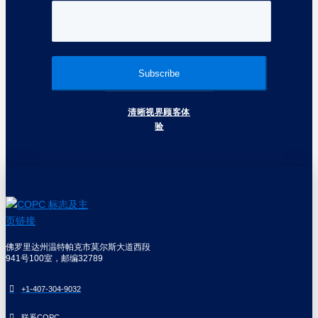
清晰视界顾客体
验
佛罗里达州温特帕克市莫尔斯大道西段
941号100室，邮编32789
+1-407-304-9032
联系COPC