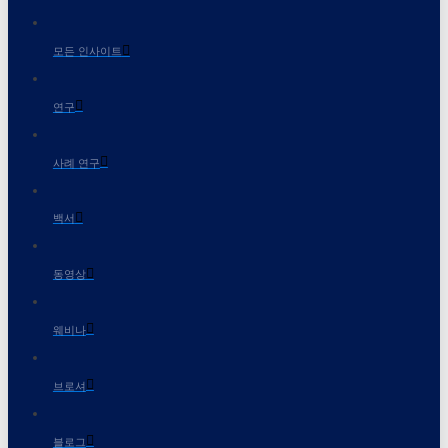
모든 인사이트
연구
사례 연구
백서
동영상
웨비나
브로셔
블로그