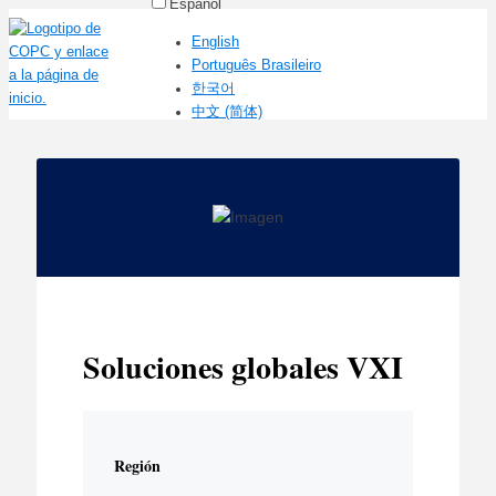
Español
English
Português Brasileiro
한국어
中文 (简体)
Soluciones globales VXI
Región