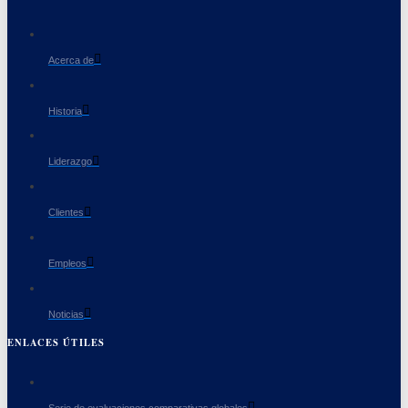
Acerca de
Historia
Liderazgo
Clientes
Empleos
Noticias
ENLACES ÚTILES
Serie de evaluaciones comparativas globales