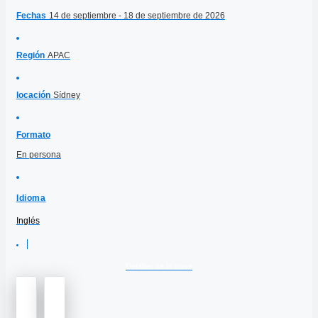
Fechas
14 de septiembre - 18 de septiembre de 2026
Región
APAC
locación
Sídney
Formato
En persona
Idioma
Inglés
Detalles de la clase