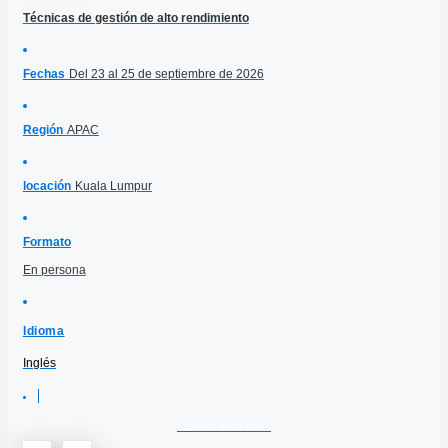
Técnicas de gestión de alto rendimiento
Fechas
Del 23 al 25 de septiembre de 2026
Región
APAC
locación
Kuala Lumpur
Formato
En persona
Idioma
Inglés
Detalles de la clase