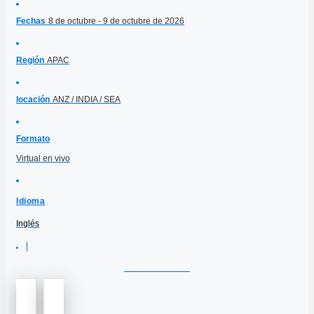
Fechas
8 de octubre - 9 de octubre de 2026
Región
APAC
locación
ANZ / INDIA / SEA
Formato
Virtual en vivo
Idioma
Inglés
Detalles de la clase