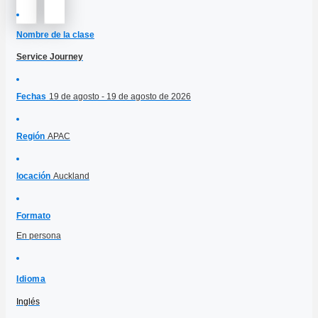
Nombre de la clase
Service Journey
Fechas
19 de agosto - 19 de agosto de 2026
Región
APAC
locación
Auckland
Formato
En persona
Idioma
Inglés