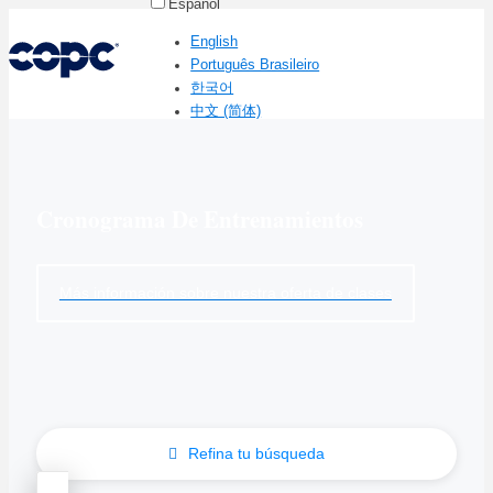
Español
English
Português Brasileiro
한국어
中文 (简体)
Cronograma De Entrenamientos
Más información sobre nuestra oferta de clases
Refina tu búsqueda