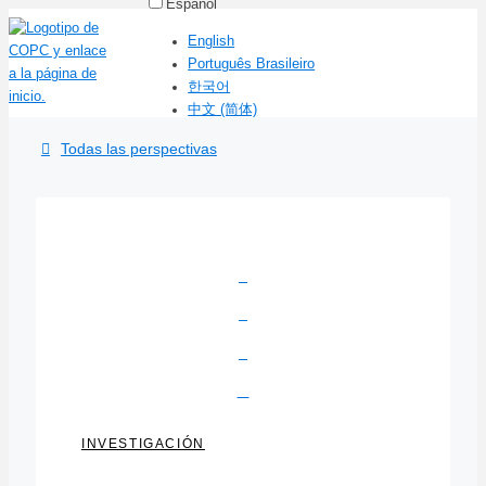
Español
English
Português Brasileiro
한국어
中文 (简体)
Todas las perspectivas
INVESTIGACIÓN