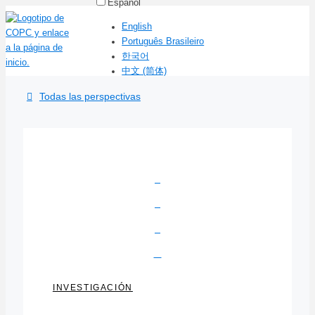
Español
English
Português Brasileiro
한국어
中文 (简体)
Todas las perspectivas
INVESTIGACIÓN