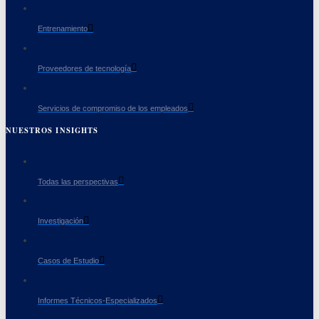
Entrenamiento
Proveedores de tecnología
Servicios de compromiso de los empleados
NUESTROS INSIGHTS
Todas las perspectivas
Investigación
Casos de Estudio
Informes Técnicos-Especializados