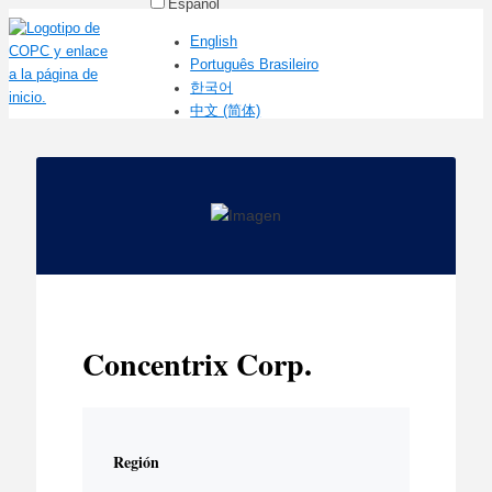
Español
English
Português Brasileiro
한국어
中文 (简体)
Concentrix Corp.
Región