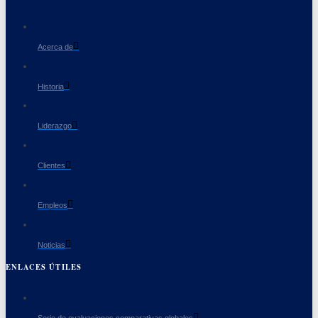
Acerca de
Historia
Liderazgo
Clientes
Empleos
Noticias
ENLACES ÚTILES
Serie de evaluaciones comparativas globales