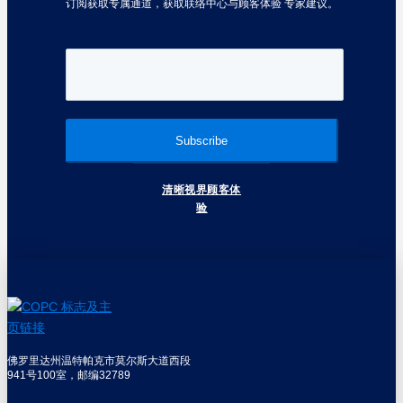
订阅获取专属通道，获取联络中心与顾客体验 专家建议。
清晰视界顾客体
验
佛罗里达州温特帕克市莫尔斯大道西段
941号100室，邮编32789