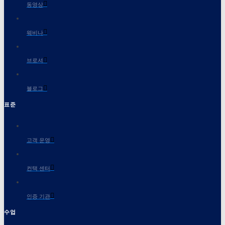
동영상
웨비나
브로셔
블로그
표준
고객 운영
컨택 센터
인증 기관
수업