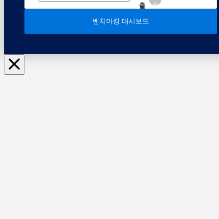
출
음
벤치마킹 대시보드