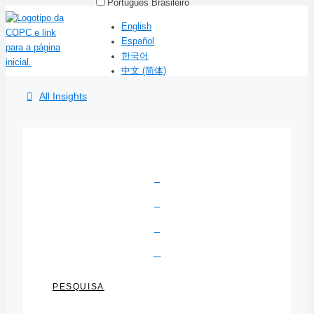
Português Brasileiro
English
Español
한국어
中文 (简体)
All Insights
PESQUISA