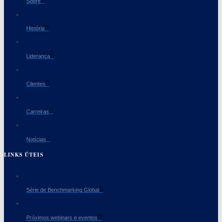
Sobre
História
Liderança
Clientes
Carreiras
Notícias
LINKS ÚTEIS
Série de Benchmarking Global
Próximos webinars e eventos