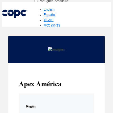
Português Brasileiro
English
Español
한국어
中文 (简体)
Apex América
Região