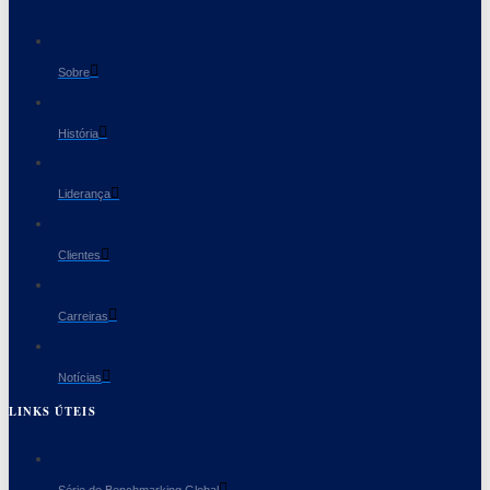
Sobre
História
Liderança
Clientes
Carreiras
Notícias
LINKS ÚTEIS
Série de Benchmarking Global