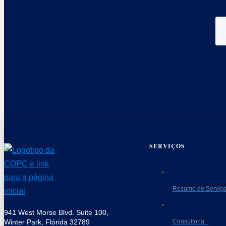
SERVIÇOS
Resumo de Serviç
941 West Morse Blvd. Suite 100,
Consultoria
Winter Park, Flórida 32789