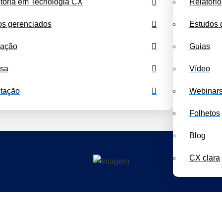
toria em Tecnologia CX
Relatóri
Dashboards de Benchmarking
Próximas Capacitações
Nossas
os gerenciados
Estudos 
cação
Guias
isa
Vídeo
tação
Webinar
Folhetos
Blog
CX clara