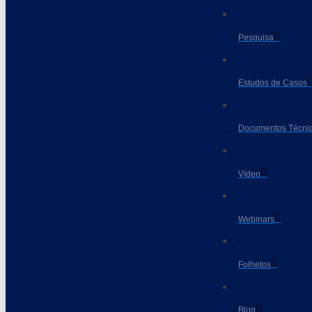
Pesquisa
Estudos de Casos
Documentos Técni
Vídeo
Webinars
Folhetos
Blog