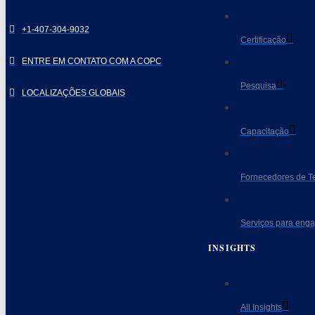
+1-407-304-9032
Certificação
ENTRE EM CONTATO COM A COPC
Pesquisa
LOCALIZAÇÕES GLOBAIS
Capacitação
Fornecedores de T
Serviços para eng
INSIGHTS
All Insights