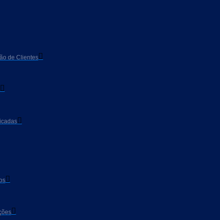
ão de Clientes
ficadas
os
ções