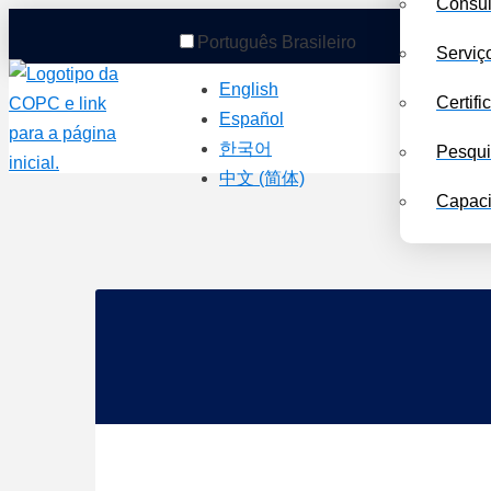
Consul
Português Brasileiro
Serviç
English
Certifi
Español
한국어
Pesqu
中文 (简体)
Capaci