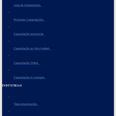
Lista de treinamentos
Próximas Capacitações
Capacitação presencial
Capacitação ao Vivo (online)
Capacitação Online
Capacitação in company
INDÚSTRIAS
Telecomunicações