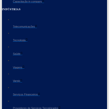
Capacitação in company
INDÚSTRIAS
Telecomunicações
Tecnologia
Saúde
Viagens
Varejo
Serviços Financeiros
Provedores de Serviços Terceirizados