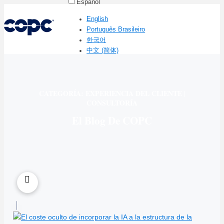
Español
English
Português Brasileiro
한국어
中文 (简体)
CATEGORÍA: EXPERIENCIA DEL CLIENTE |
CONSULTORÍA
El Blog De COPC